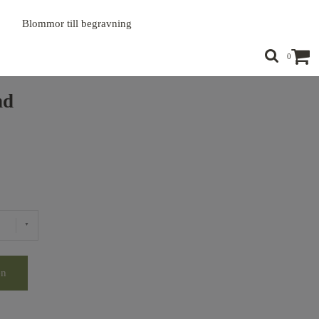
Blommor till begravning
0
nd
en