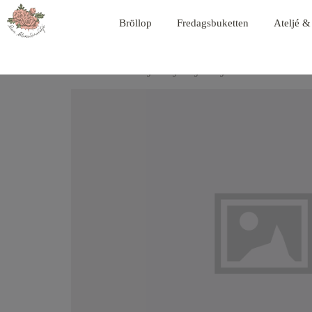
Bröllop
Fredagsbuketten
Ateljé &
Hem
Produkter
Begravning
Begravningband