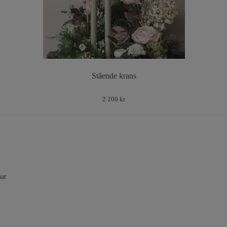
Stående krans
2 200 kr
nar