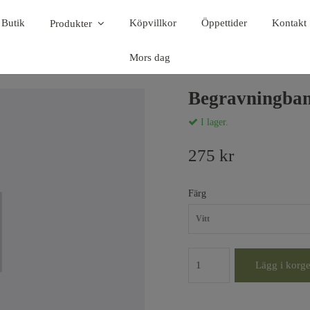
 Butik
Köpvillkor
Öppettider
Kontakt
Produkter
Mors dag
Begravningba
I lager.
275 kr
Färg
Vitt
Lägg i korg