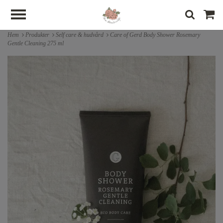
Hem
Produkter
Self care & hudvård
Care of Gerd Body Shower Rosemary
Gentle Cleaning 275 ml