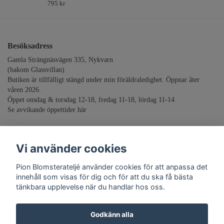
795 kr
Besöksadress
Gamla Strängnäsvägen 335, Nykvarn
(bakom Glassvillan)
Butiken är tillfälligt stängd under min föräldraledighet. Öppnar åter
våren 2026.
Öppet onsdag & torsdag 12-18, fredag 11-18, lördag 11-14
Se avvikande öppettider
här
info@pionblomsteratelje.se
Vi använder cookies
Stolt sponsor till
Akutgruppen
Pion Blomsterateljé använder cookies för att anpassa det
innehåll som visas för dig och för att du ska få bästa
tänkbara upplevelse när du handlar hos oss.
Godkänn alla