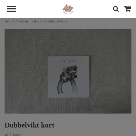
Hem
Produkter
Kort
Dubbelvikt kort
Dubbelvikt kort
I lager.