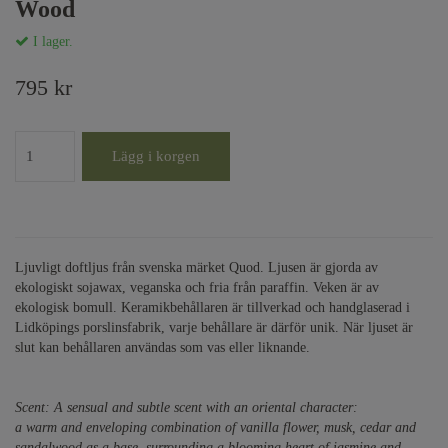
Wood
I lager.
795 kr
Lägg i korgen
Ljuvligt doftljus från svenska märket Quod. Ljusen är gjorda av
ekologiskt sojawax, veganska och fria från paraffin. Veken är av
ekologisk bomull. Keramikbehållaren är tillverkad och handglaserad i
Lidköpings porslinsfabrik, varje behållare är därför unik. När ljuset är
slut kan behållaren användas som vas eller liknande.
Scent: A sensual and subtle scent with an oriental character:
a warm and enveloping combination of vanilla flower, musk, cedar and
sandalwood as a base, surrounding a blooming heart of jasmine and