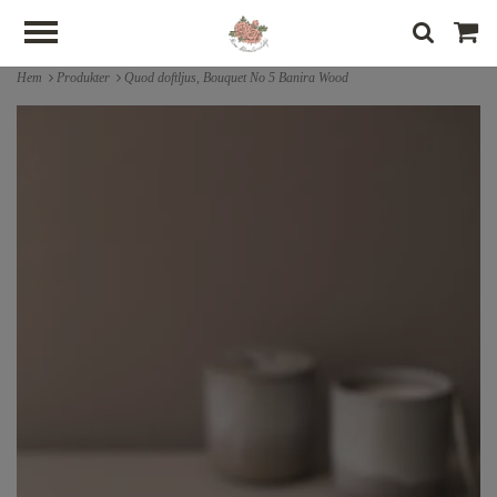
Hem
Produkter
Quod doftljus, Bouquet No 5 Banira Wood