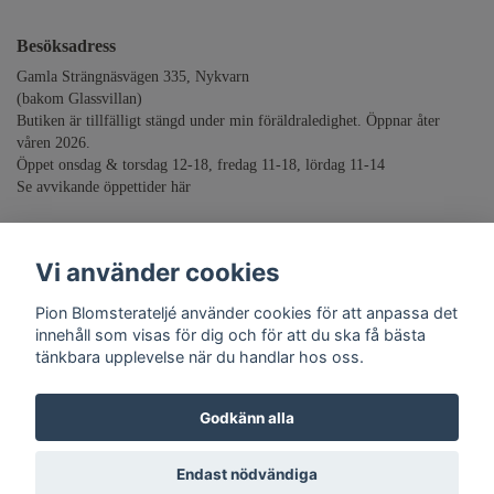
Besöksadress
Gamla Strängnäsvägen 335, Nykvarn
(bakom Glassvillan)
Butiken är tillfälligt stängd under min föräldraledighet. Öppnar åter
våren 2026.
Öppet onsdag & torsdag 12-18, fredag 11-18, lördag 11-14
Se avvikande öppettider
här
info@pionblomsteratelje.se
Vi använder cookies
Stolt sponsor till
Akutgruppen
Pion Blomsterateljé använder cookies för att anpassa det
innehåll som visas för dig och för att du ska få bästa
tänkbara upplevelse när du handlar hos oss.
Godkänn alla
© Copyright Pion Blomsterateljé
Endast nödvändiga
Powered by Quickbutik